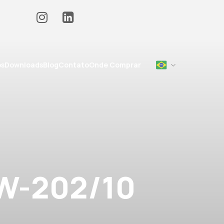
os
Downloads
Blog
Contato
Onde Comprar
W-202/10