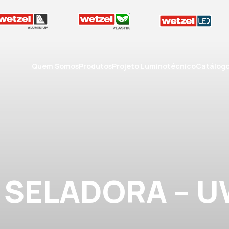
Quem Somos
Produtos
Projeto Luminotécnico
Catálog
 SELADORA – U