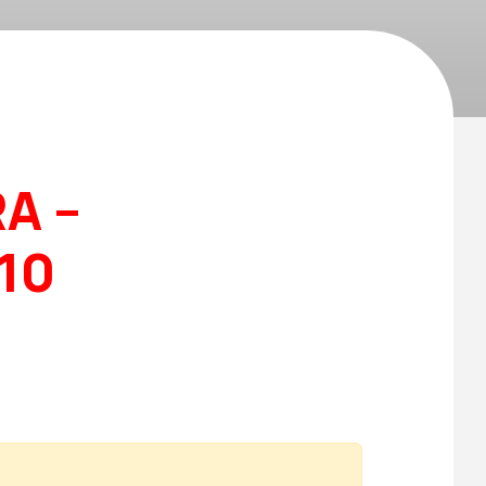
A –
10