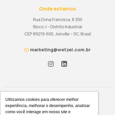
Onde estamos
Rua Dona Francisca, 8.300
Bloco J – Distrito Industrial
CEP 89219-600, Joinville – SC, Brasil
marketing@wetzel.com.br
Utilizamos cookies para oferecer melhor
Utilizamos cookies para oferecer melhor
experiência, melhorar o desempenho, analisar
experiência, melhorar o desempenho, analisar
como você interage em nosso site e
como você interage em nosso site e
Política de Privacidade