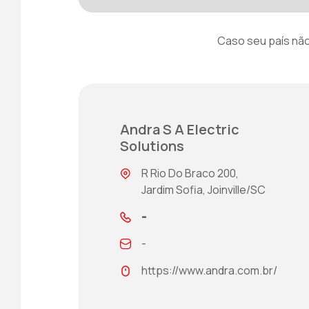
Caso seu país não
Andra S A Electric
Solutions
R Rio Do Braco 200,
Jardim Sofia, Joinville/SC
-
-
https://www.andra.com.br/