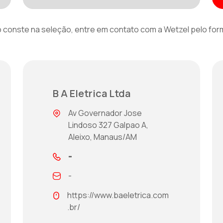
 conste na seleção, entre em contato com a Wetzel pelo for
B A Eletrica Ltda
Av Governador Jose
Lindoso 327 Galpao A,
Aleixo, Manaus/AM
-
-
https://www.baeletrica.com
.br/