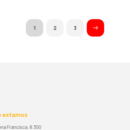
1
2
3
 estamos
na Francisca, 8.300