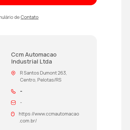
mulário de
Contato
Ccm Automacao
Industrial Ltda
R Santos Dumont 263,
Centro, Pelotas/RS
-
-
https://www.ccmautomacao
.com.br/