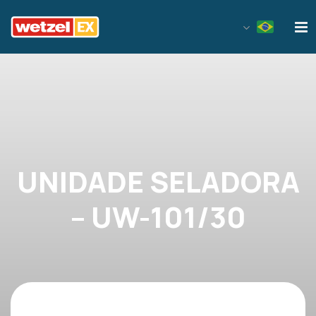
Wetzel EX
UNIDADE SELADORA
– UW-101/30