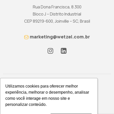
Rua Dona Francisca, 8.300
Bloco J – Distrito Industrial
CEP 89219-600, Joinville – SC, Brasil
marketing@wetzel.com.br
Utilizamos cookies para oferecer melhor
Utilizamos cookies para oferecer melhor
experiência, melhorar o desempenho, analisar
experiência, melhorar o desempenho, analisar
como você interage em nosso site e
como você interage em nosso site e
Política de Privacidade
personalizar conteúdo.
personalizar conteúdo.
WETZEL S/A © 2026