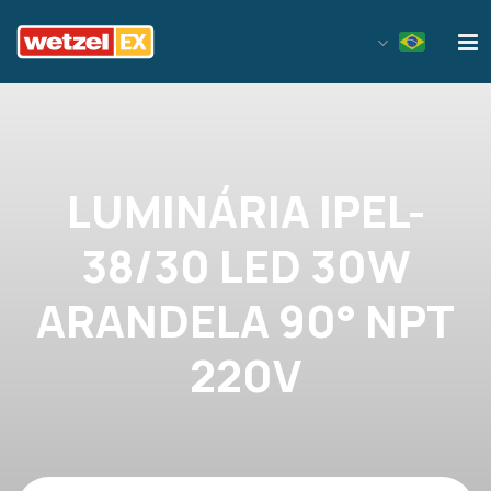
Wetzel EX
LUMINÁRIA IPEL-
38/30 LED 30W
ARANDELA 90° NPT
220V