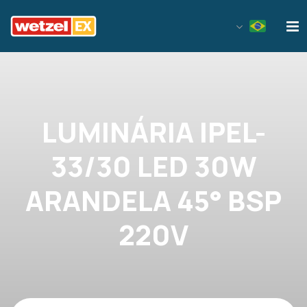
Wetzel EX
LUMINÁRIA IPEL-
33/30 LED 30W
ARANDELA 45° BSP
220V