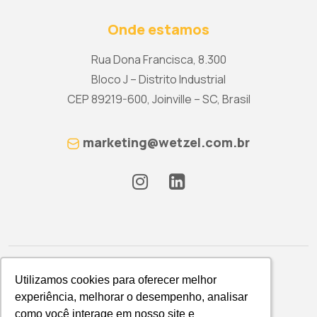
Onde estamos
Rua Dona Francisca, 8.300
Bloco J – Distrito Industrial
CEP 89219-600, Joinville – SC, Brasil
marketing@wetzel.com.br
Utilizamos cookies para oferecer melhor
Utilizamos cookies para oferecer melhor
experiência, melhorar o desempenho, analisar
experiência, melhorar o desempenho, analisar
como você interage em nosso site e
como você interage em nosso site e
Política de Privacidade