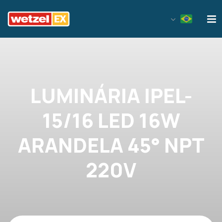
Wetzel EX
LUMINÁRIA IPEL-
15/16 LED 16W
ARANDELA 45° NPT
220V