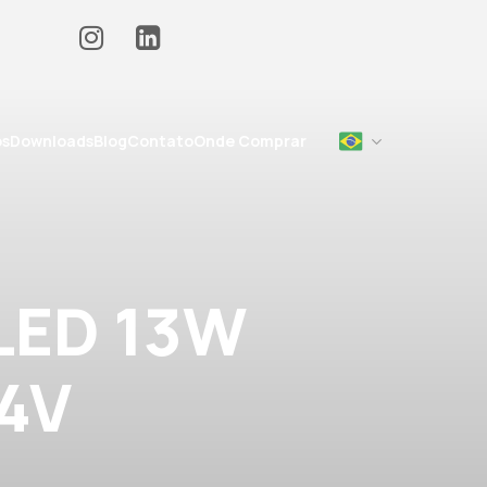
os
Downloads
Blog
Contato
Onde Comprar
 LED 13W
4V