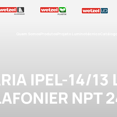
Quem Somos
Produtos
Projeto Luminotécnico
Catálog
IA IPEL-14/13
LAFONIER NPT 2