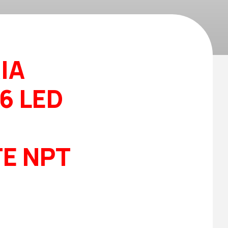
IA
16 LED
E NPT