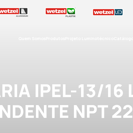
Quem Somos
Produtos
Projeto Luminotécnico
Catálog
IA IPEL-13/16
NDENTE NPT 2