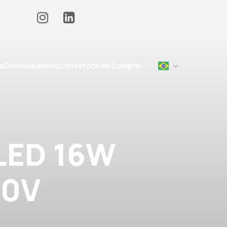
os
Downloads
Blog
Contato
Onde Comprar
 LED 16W
20V