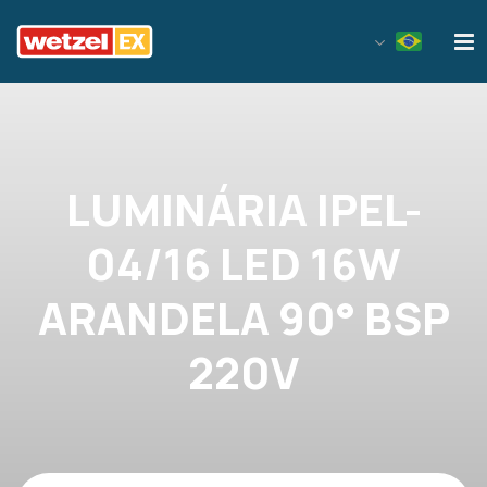
Wetzel EX
LUMINÁRIA IPEL-
04/16 LED 16W
ARANDELA 90° BSP
220V