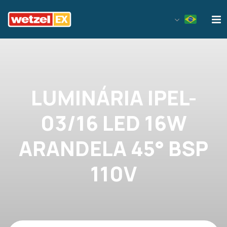
Wetzel EX
LUMINÁRIA IPEL-
03/16 LED 16W
ARANDELA 45° BSP
110V