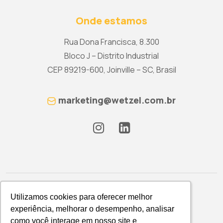
Onde estamos
Rua Dona Francisca, 8.300
Bloco J – Distrito Industrial
CEP 89219-600, Joinville – SC, Brasil
marketing@wetzel.com.br
Utilizamos cookies para oferecer melhor
Utilizamos cookies para oferecer melhor
experiência, melhorar o desempenho, analisar
experiência, melhorar o desempenho, analisar
como você interage em nosso site e
como você interage em nosso site e
Política de Privacidade