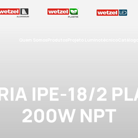
Quem Somos
Produtos
Projeto Luminotécnico
Catálog
IA IPE-18/2 P
200W NPT