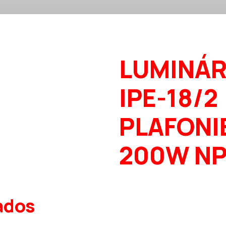
LUMINÁR
IPE-18/2
PLAFONI
200W N
ados