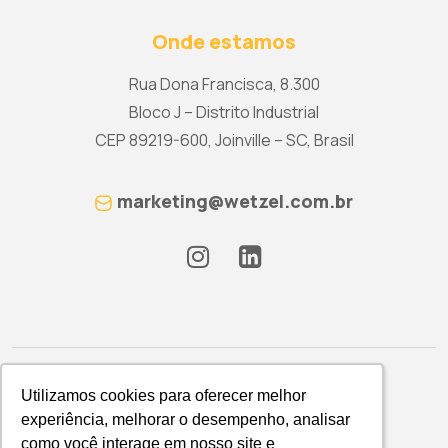
Onde estamos
Rua Dona Francisca, 8.300
Bloco J – Distrito Industrial
CEP 89219-600, Joinville – SC, Brasil
marketing@wetzel.com.br
Utilizamos cookies para oferecer melhor
Utilizamos cookies para oferecer melhor
experiência, melhorar o desempenho, analisar
experiência, melhorar o desempenho, analisar
como você interage em nosso site e
como você interage em nosso site e
Política de Privacidade