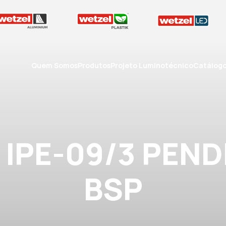
Quem Somos
Produtos
Projeto Luminotécnico
Catálog
 IPE-09/3 PEN
BSP