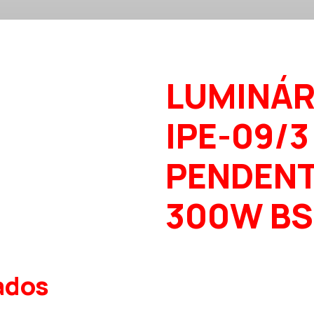
LUMINÁR
IPE-09/3
PENDEN
300W BS
ados