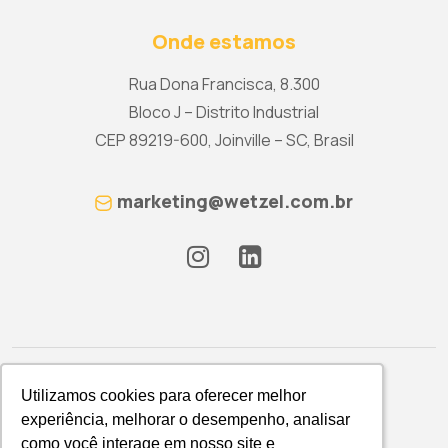
Onde estamos
Rua Dona Francisca, 8.300
Bloco J – Distrito Industrial
CEP 89219-600, Joinville – SC, Brasil
marketing@wetzel.com.br
Utilizamos cookies para oferecer melhor
Utilizamos cookies para oferecer melhor
experiência, melhorar o desempenho, analisar
experiência, melhorar o desempenho, analisar
como você interage em nosso site e
como você interage em nosso site e
Política de Privacidade