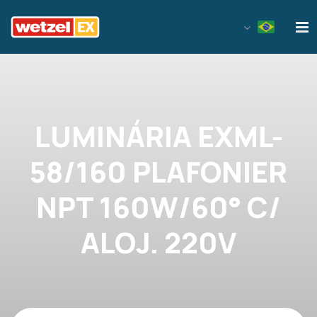
Wetzel EX
LUMINÁRIA EXML-
58/160 PLAFONIER
NPT 160W/60° C/
ALOJ. 220V