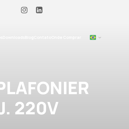
os
Downloads
Blog
Contato
Onde Comprar
PLAFONIER
J. 220V