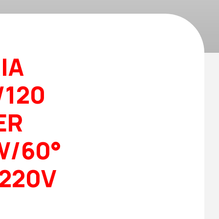
IA
/120
ER
W/60°
 220V