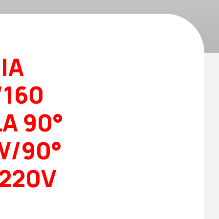
IA
/160
A 90°
W/90°
 220V