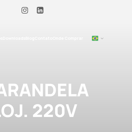
os
Downloads
Blog
Contato
Onde Comprar
 ARANDELA
LOJ. 220V