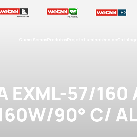
Quem Somos
Produtos
Projeto Luminotécnico
Catálog
A EXML-57/160
160W/90° C/ A