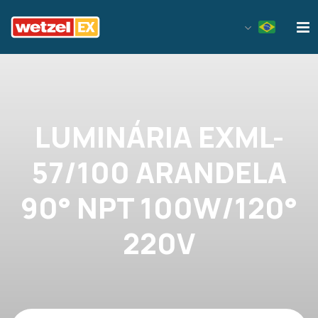
Wetzel EX
LUMINÁRIA EXML-
57/100 ARANDELA
90° NPT 100W/120°
220V