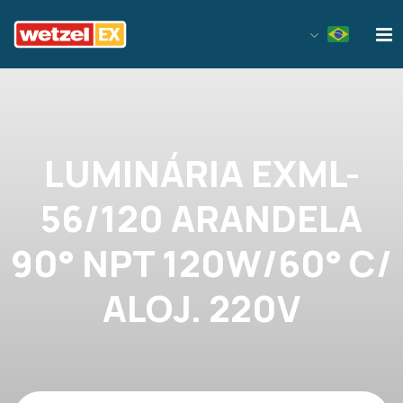
Wetzel EX
LUMINÁRIA EXML-
56/120 ARANDELA
90° NPT 120W/60° C/
ALOJ. 220V