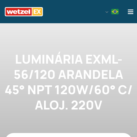
Wetzel EX
LUMINÁRIA EXML-
56/120 ARANDELA
45° NPT 120W/60° C/
ALOJ. 220V