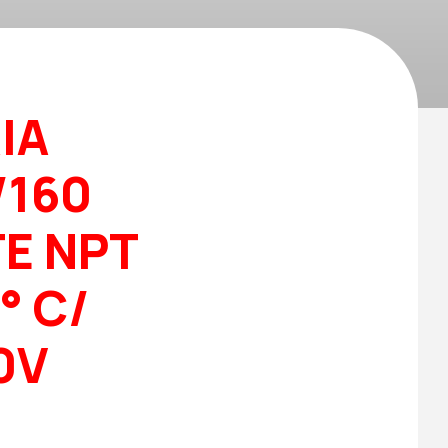
IA
/160
E NPT
° C/
0V