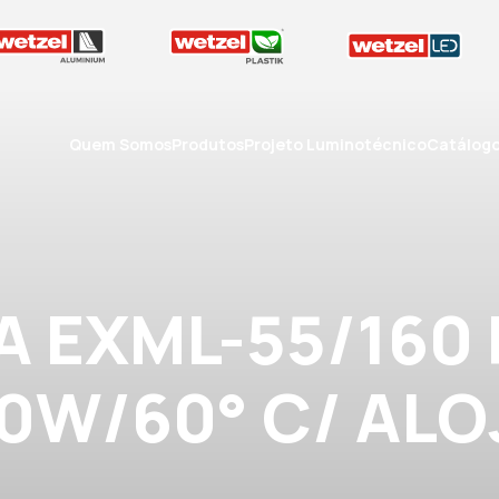
Quem Somos
Produtos
Projeto Luminotécnico
Catálog
A EXML-55/160
0W/60° C/ ALO