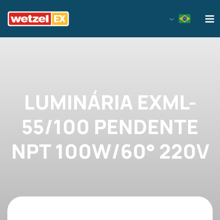
Wetzel EX
LUMINÁRIA EXML-
55/100 PENDENTE
NPT 100W/60° 220V