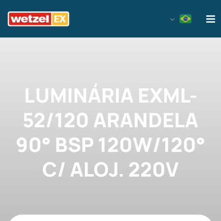
Wetzel EX
LUMINÁRIA EXML-
52/120 ARANDELA
90° BSP 120W/120°
C/ ALOJ. 220V