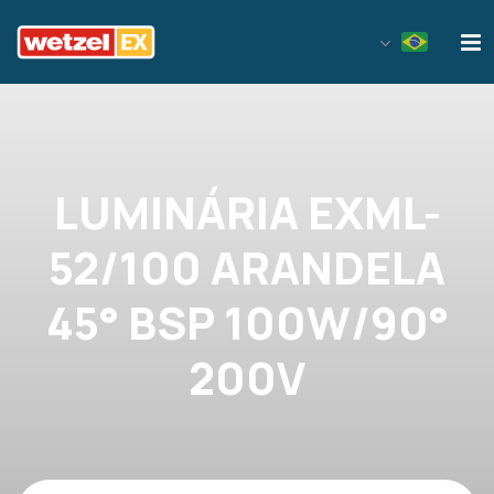
Wetzel EX
LUMINÁRIA EXML-
52/100 ARANDELA
45° BSP 100W/90°
200V