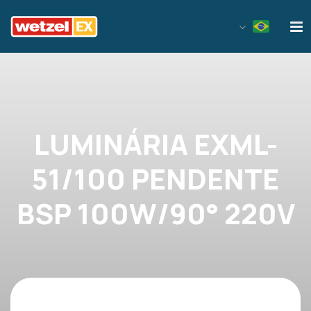
Wetzel EX
LUMINÁRIA EXML-
51/100 PENDENTE
BSP 100W/90° 220V