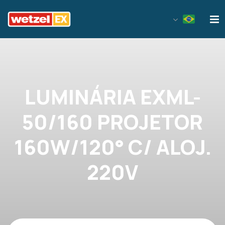
Wetzel EX
LUMINÁRIA EXML-
50/160 PROJETOR
160W/120° C/ ALOJ.
220V