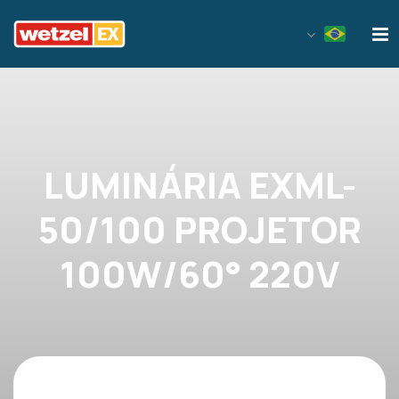
Wetzel EX
LUMINÁRIA EXML-
50/100 PROJETOR
100W/60° 220V