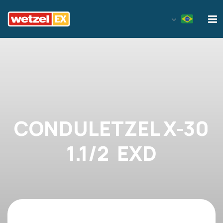
Wetzel EX
CONDULETZEL X-30
1.1/2  EXD