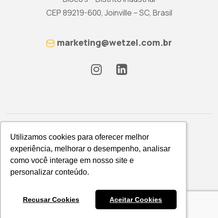
CEP 89219-600, Joinville – SC, Brasil
marketing@wetzel.com.br
Utilizamos cookies para oferecer melhor
Utilizamos cookies para oferecer melhor
experiência, melhorar o desempenho, analisar
experiência, melhorar o desempenho, analisar
como você interage em nosso site e
como você interage em nosso site e
Política de Privacidade
personalizar conteúdo.
personalizar conteúdo.
WETZEL S/A © 2026
Recusar Cookies
Recusar Cookies
Aceitar Cookies
Aceitar Cookies
Cotação de Produtos