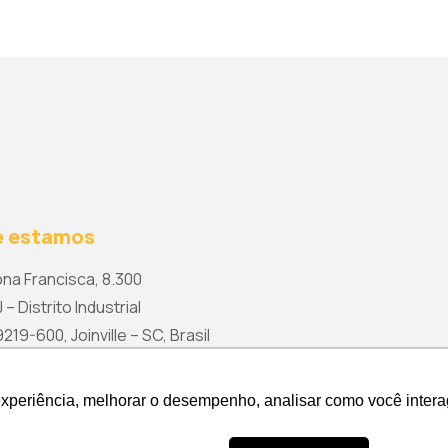
 estamos
na Francisca, 8.300
 – Distrito Industrial
19-600, Joinville – SC, Brasil
rketing@wetzel.com.br
experiência, melhorar o desempenho, analisar como você intera
experiência, melhorar o desempenho, analisar como você intera