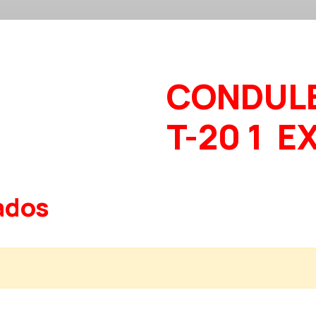
CONDUL
T-20 1  E
ados