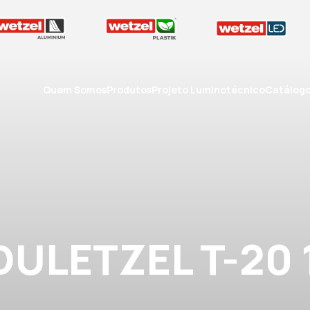
Quem Somos
Produtos
Projeto Luminotécnico
Catálog
LETZEL T-20 1