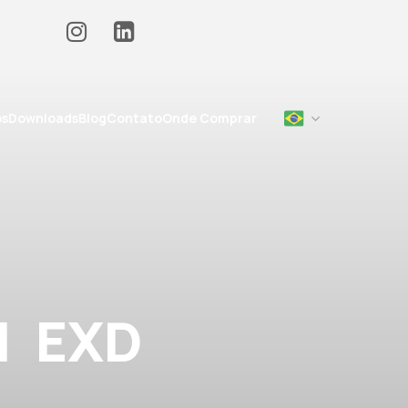
os
Downloads
Blog
Contato
Onde Comprar
  EXD