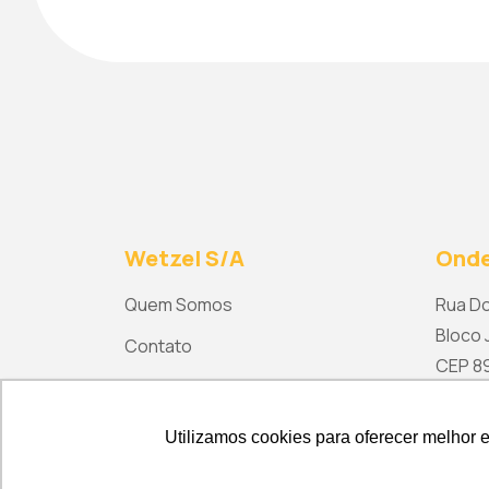
Wetzel S/A
Onde
Quem Somos
Rua Do
Bloco J
Contato
CEP 892
ma
Utilizamos cookies para oferecer melhor 
Utilizamos cookies para oferecer melhor 