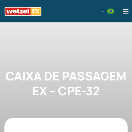
Wetzel EX
CAIXA DE PASSAGEM
EX – CPE-32