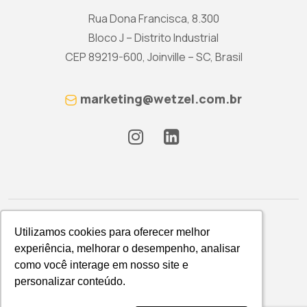
Rua Dona Francisca, 8.300
Bloco J – Distrito Industrial
CEP 89219-600, Joinville – SC, Brasil
marketing@wetzel.com.br
Utilizamos cookies para oferecer melhor
Utilizamos cookies para oferecer melhor
experiência, melhorar o desempenho, analisar
experiência, melhorar o desempenho, analisar
como você interage em nosso site e
como você interage em nosso site e
Política de Privacidade
personalizar conteúdo.
personalizar conteúdo.
WETZEL S/A © 2026