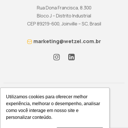
Rua Dona Francisca, 8.300
Bloco J – Distrito Industrial
CEP 89219-600, Joinville – SC, Brasil
marketing@wetzel.com.br
Utilizamos cookies para oferecer melhor
Utilizamos cookies para oferecer melhor
experiência, melhorar o desempenho, analisar
experiência, melhorar o desempenho, analisar
como você interage em nosso site e
como você interage em nosso site e
Política de Privacidade
personalizar conteúdo.
personalizar conteúdo.
WETZEL S/A © 2026