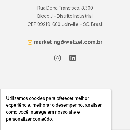
Rua Dona Francisca, 8.300
Bloco J – Distrito Industrial
CEP 89219-600, Joinville – SC, Brasil
marketing@wetzel.com.br
Utilizamos cookies para oferecer melhor
Utilizamos cookies para oferecer melhor
experiência, melhorar o desempenho, analisar
experiência, melhorar o desempenho, analisar
como você interage em nosso site e
como você interage em nosso site e
Política de Privacidade
personalizar conteúdo.
personalizar conteúdo.
WETZEL S/A © 2026