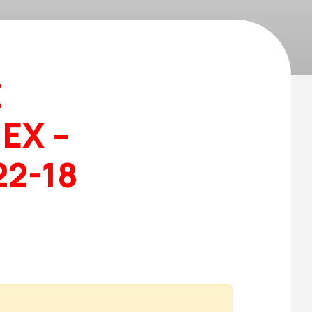
E
EX –
22-18