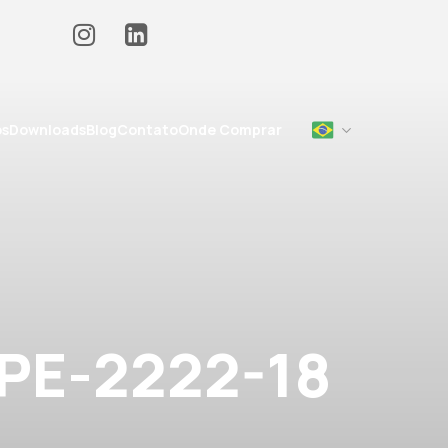
os
Downloads
Blog
Contato
Onde Comprar
LPE-2222-18