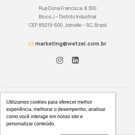
Rua Dona Francisca, 8.300
Bloco J – Distrito Industrial
CEP 89219-600, Joinville – SC, Brasil
marketing@wetzel.com.br
Utilizamos cookies para oferecer melhor
Utilizamos cookies para oferecer melhor
experiência, melhorar o desempenho, analisar
experiência, melhorar o desempenho, analisar
como você interage em nosso site e
como você interage em nosso site e
Política de Privacidade
personalizar conteúdo.
personalizar conteúdo.
WETZEL S/A © 2026