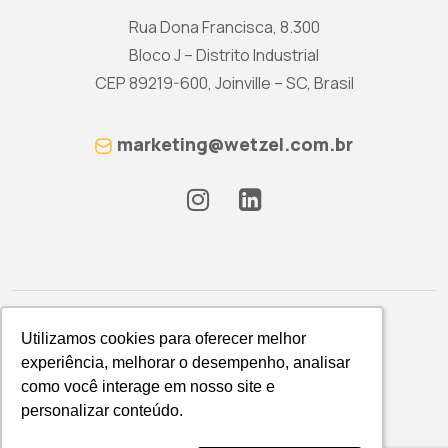
Rua Dona Francisca, 8.300
Bloco J – Distrito Industrial
CEP 89219-600, Joinville – SC, Brasil
marketing@wetzel.com.br
Utilizamos cookies para oferecer melhor
Utilizamos cookies para oferecer melhor
experiência, melhorar o desempenho, analisar
experiência, melhorar o desempenho, analisar
como você interage em nosso site e
como você interage em nosso site e
Política de Privacidade
personalizar conteúdo.
personalizar conteúdo.
WETZEL S/A © 2026