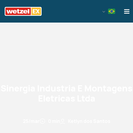
Wetzel EX
Sinergia Industria E Montagens
Eletricas Ltda
25/mar
0 min
Ketlyn dos Santos