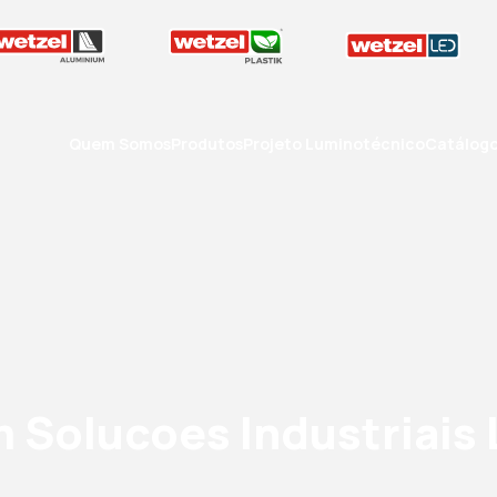
Quem Somos
Produtos
Projeto Luminotécnico
Catálog
 Solucoes Industriais 