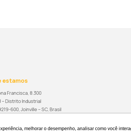
 estamos
na Francisca, 8.300
 – Distrito Industrial
19-600, Joinville – SC, Brasil
rketing@wetzel.com.br
experiência, melhorar o desempenho, analisar como você intera
experiência, melhorar o desempenho, analisar como você intera