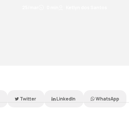
25/mar
0 min
Ketlyn dos Santos
k
Twitter
LinkedIn
WhatsApp