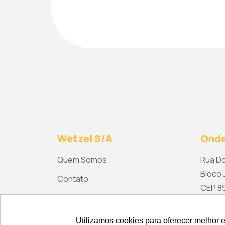
Wetzel S/A
Onde
Quem Somos
Rua Do
Bloco J
Contato
CEP 892
ma
Utilizamos cookies para oferecer melhor 
Utilizamos cookies para oferecer melhor 