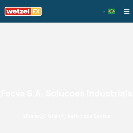
Wetzel EX
Fecva S.A. Solucoes Industriais
25/mar
0 min
Ketlyn dos Santos