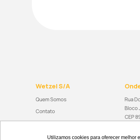
Wetzel S/A
Onde
Quem Somos
Rua Do
Bloco J
Contato
CEP 892
ma
Utilizamos cookies para oferecer melhor 
Utilizamos cookies para oferecer melhor 