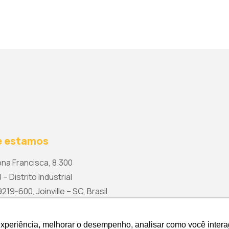
 estamos
na Francisca, 8.300
 – Distrito Industrial
19-600, Joinville – SC, Brasil
rketing@wetzel.com.br
experiência, melhorar o desempenho, analisar como você intera
experiência, melhorar o desempenho, analisar como você intera