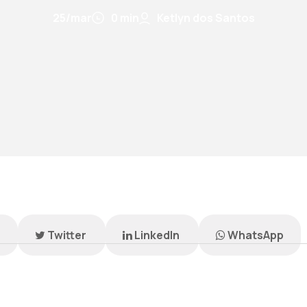
25/mar
0 min
Ketlyn dos Santos
k
Twitter
LinkedIn
WhatsApp