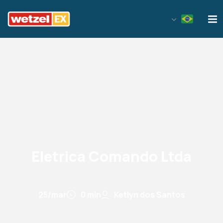
Wetzel EX
Eletrica Comando Ltda
25/mar
0 min
Ketlyn dos Santos