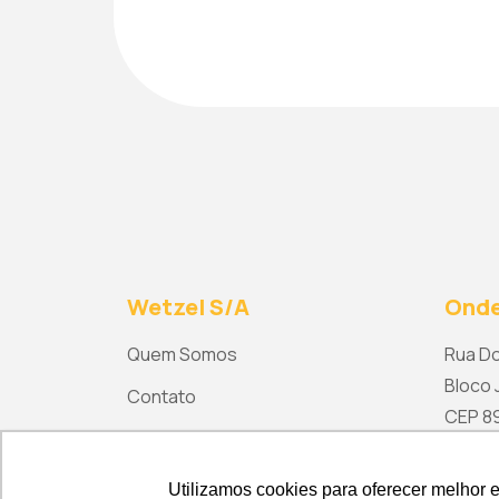
Wetzel S/A
Onde
Quem Somos
Rua Do
Bloco J
Contato
CEP 892
ma
Utilizamos cookies para oferecer melhor 
Utilizamos cookies para oferecer melhor 