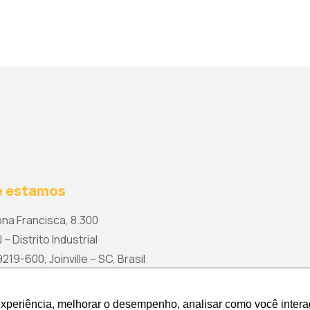
 estamos
na Francisca, 8.300
 – Distrito Industrial
19-600, Joinville – SC, Brasil
rketing@wetzel.com.br
experiência, melhorar o desempenho, analisar como você intera
experiência, melhorar o desempenho, analisar como você intera