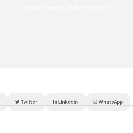
25/mar
0 min
Ketlyn dos Santos
k
Twitter
LinkedIn
WhatsApp