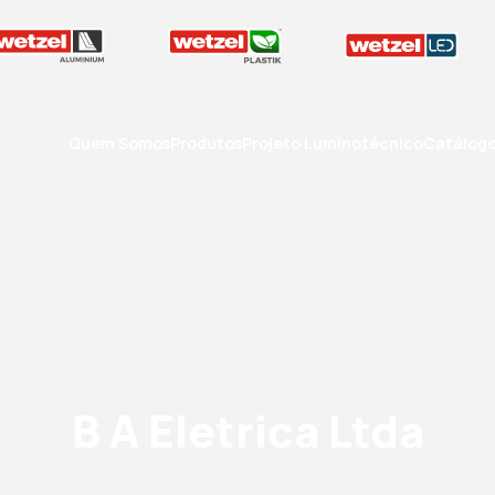
Quem Somos
Produtos
Projeto Luminotécnico
Catálog
B A Eletrica Ltda