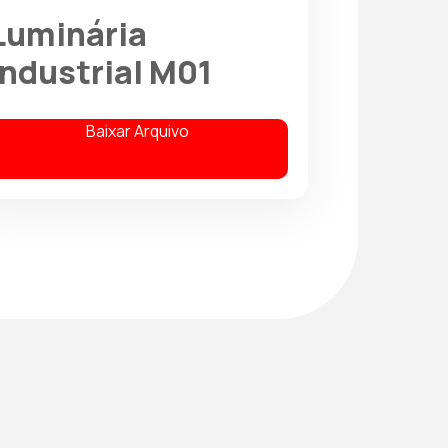
Luminária
Industrial M01
Baixar Arquivo