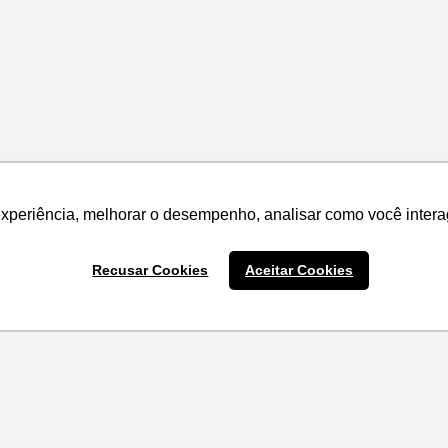
experiência, melhorar o desempenho, analisar como você intera
experiência, melhorar o desempenho, analisar como você intera
Recusar Cookies
Recusar Cookies
Aceitar Cookies
Aceitar Cookies
 estamos