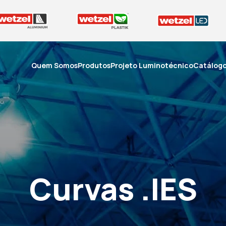
Quem Somos
Produtos
Projeto Luminotécnico
Catálog
Curvas .IES