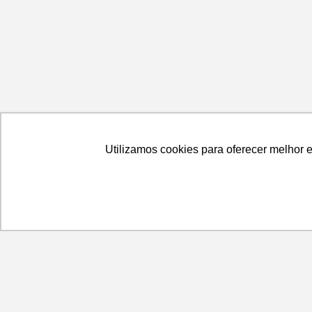
Utilizamos cookies para oferecer melhor 
Utilizamos cookies para oferecer melhor 
Wetzel S/A
Onde