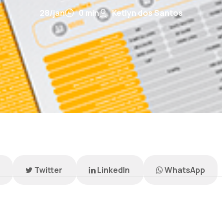
28/jan
0 min
Ketlyn dos Santos
k
Twitter
LinkedIn
WhatsApp