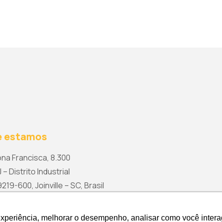
 estamos
na Francisca, 8.300
 – Distrito Industrial
19-600, Joinville – SC, Brasil
rketing@wetzel.com.br
experiência, melhorar o desempenho, analisar como você intera
experiência, melhorar o desempenho, analisar como você intera