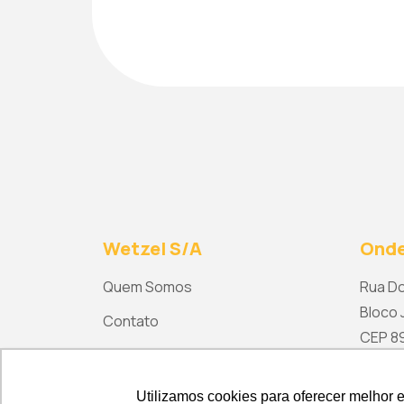
Wetzel S/A
Onde
Quem Somos
Rua Do
Bloco J
Contato
CEP 892
ma
Utilizamos cookies para oferecer melhor 
Utilizamos cookies para oferecer melhor 