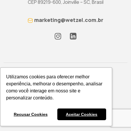
CEP 89219-600, Joinville – SC, Brasil
marketing@wetzel.com.br
Utilizamos cookies para oferecer melhor
Utilizamos cookies para oferecer melhor
experiência, melhorar o desempenho, analisar
experiência, melhorar o desempenho, analisar
como você interage em nosso site e
como você interage em nosso site e
Política de Privacidade
personalizar conteúdo.
personalizar conteúdo.
WETZEL S/A © 2026
Recusar Cookies
Recusar Cookies
Aceitar Cookies
Aceitar Cookies