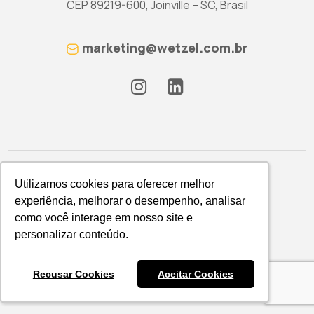
CEP 89219-600, Joinville – SC, Brasil
marketing@wetzel.com.br
Utilizamos cookies para oferecer melhor
Utilizamos cookies para oferecer melhor
experiência, melhorar o desempenho, analisar
experiência, melhorar o desempenho, analisar
como você interage em nosso site e
como você interage em nosso site e
Política de Privacidade
personalizar conteúdo.
personalizar conteúdo.
WETZEL S/A © 2026
Recusar Cookies
Recusar Cookies
Aceitar Cookies
Aceitar Cookies