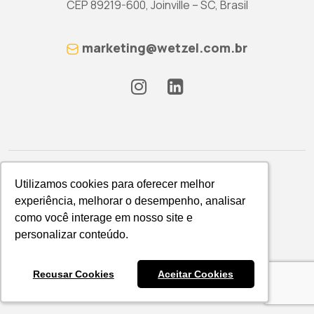
CEP 89219-600, Joinville – SC, Brasil
marketing@wetzel.com.br
Utilizamos cookies para oferecer melhor
Utilizamos cookies para oferecer melhor
experiência, melhorar o desempenho, analisar
experiência, melhorar o desempenho, analisar
como você interage em nosso site e
como você interage em nosso site e
Política de Privacidade
personalizar conteúdo.
personalizar conteúdo.
WETZEL S/A © 2026
Recusar Cookies
Recusar Cookies
Aceitar Cookies
Aceitar Cookies