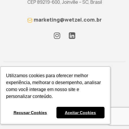
CEP 89219-600, Joinville – SC, Brasil
marketing@wetzel.com.br
Utilizamos cookies para oferecer melhor
Utilizamos cookies para oferecer melhor
experiência, melhorar o desempenho, analisar
experiência, melhorar o desempenho, analisar
como você interage em nosso site e
como você interage em nosso site e
Política de Privacidade
personalizar conteúdo.
personalizar conteúdo.
WETZEL S/A © 2026
Recusar Cookies
Recusar Cookies
Aceitar Cookies
Aceitar Cookies